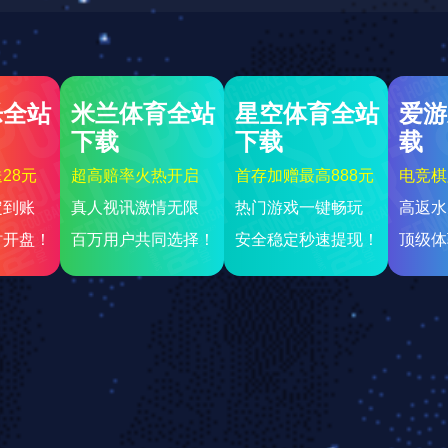
表现、球队战术调整、心理状态以及对未来比赛的影响。希望通
及其背后的故事。
人表现回顾
一名关键边锋，其在场上的突破能力和进攻意识都让人印象深刻
并且与其他前锋之间有着良好的默契配合。随着他的复出，巴萨
的重要成员，他的身体素质和抗击打能力使得他成为对方攻击手
防线曾显得有些脆弱，而贝尔纳尔重返训练无疑会提升整体防守
他在赛季初期展现出的潜力令人期待。他具备快速反应和出色技
持健康并找到状态，那么他将在未来赛事中成为一颗闪亮的新星