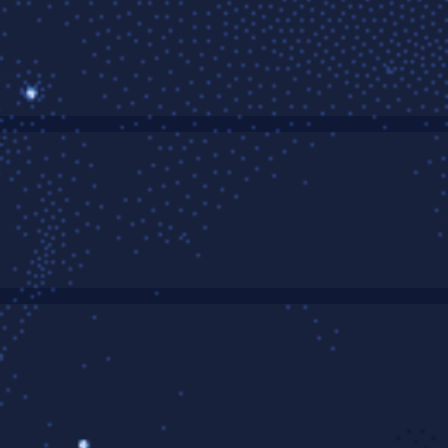
拉菲尼亚贝尔纳尔滕森重返合练期待
2026-07-04 19:39
55 次阅读
首页
/
体育资讯
病和复出对球队的影响至关重要。近日，巴萨迎来了拉菲尼亚、
队注入了新的希望。在经历了一段时间的伤病恢复后，这些球员
来的比赛增添了不少悬念。本文将从四个方面详细阐述巴萨喜迎