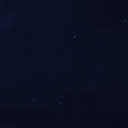
#3
#
估赖因德斯未来马竞
克罗斯谈恩里克换下登贝莱的
决定体
-07
推荐
2026-06-19
推荐