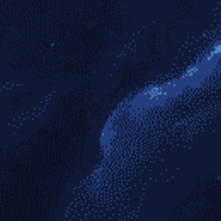
重要课题。
极信号还会影响到整个团队氛围。当队友们看到受伤的小伙伴重
。这种正能量能够激励全队士气，让每个人都充满斗志，共同迎
滕森而言，与经验丰富的拉菲尼亚和贝尔纳一起训练也是一次极
请教，不断提高自己的技能水平，同时加深团队间的默契感，为
赛展望
合练，巴萨未来几场比赛中的表现值得关注。他们是否能够迅速
如果能够保持健康，并逐渐找回最佳状态，相信他们将在接下来
量。
练策略思维的时候，根据目前阵容情况制定科学合理的轮换计划
状态的重要方式。此外，加强训练中的合作与配合，也是保证他