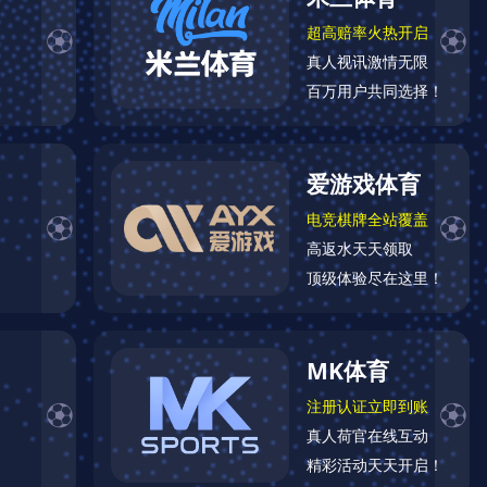
复出表现
贝尔纳尔和滕森重返合
的回归不仅将增强球队
这三位球员复练的重要