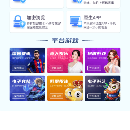
是一个团队领袖。他在场上的指挥与鼓舞士气，总能
提升整个团队的斗志。无论是在逆境中还是顺境下，
他都会保持积极向上的态度，这种精神力量极大地影
响着身边的小伙伴们。
2、琼斯的发展潜力
作为一名年轻的小将，哈维·琼斯被普遍认为是利物浦
未来的重要希望之一。他在过去几个赛季中的表现逐
渐引起了大家的关注，其技术细腻、意识超前，让人
看到他的无限可能。虽然目前他的经验相对较少，但
他展现出的才华无疑让人期待。
琼斯在比赛中展现出的灵活性和创造力，使得他能够
打破对方防线，为球队带来新的进攻思路。不少专家
指出，如果他能够继续保持这种状态，并不断磨炼自