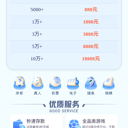
1、罗伯逊的赛场表现
安迪·罗伯逊作为利物浦左后卫，一直以来都以其顽强
拼搏和高水平技战术素养著称。他在比赛中的跑动覆
盖面积大，不但能够有效防守，还能参与进攻，这种
全能型球员在现代足球中显得尤为重要。每当球队需
要时，他总是能够冲到最前线，为队友创造机会。
此外，在传球精度和助攻方面，罗伯逊同样居于顶级
水平。他与前场球员之间默契配合，使得球队在进攻
端更加具有威胁。在很多关键比赛中，他的一脚精准
传中往往能够改变比赛局势，这也正是范戴克对他赞
誉有加的重要原因之一。
更值得一提的是，罗伯逊不仅是一名优秀的球员，更